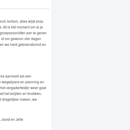
d; kortom, alles wijst erop
 dit is hèt moment om al je
kgroepsvoorzitter aan te geven
r, of om gewoon vier dagen
bben we hard gebrainstormd en
res aanvoelt als een
ke wegwijzers en planning en
het vergaderfestijn weer gaat
et het snijden en knokken,
id dragelijker maken, we
 Joost en Jelte