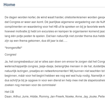
Home
De dagen worden korter, de wind waait harder, oliebollenkramen worden geopen
dat Congres er weer aan komt. Dè jaarlijkse algemene vergadering van de NJN,
complimenten en waardering voor het HB uit te spreken en bij je favoriete wer
hoeveel motivatie jij hebt om excursies en kampen te organiseren komend jaa
lang één potje pesten te spelen. Dat kan natuurlijk niet zonder thema dus he
zijn op een thema gekomen, dus dit jaar is dat…..
*tromgeroffel*
Congres!
Ja, het congresbestuur zal er alles aan doen om ervoor te zorgen dat het Cong
wetenschappelijk congres, jasje-dasje, belangrijke mensen in de hal, duidelij
natuurlijk lezingen, praatjes en netwerkmomenten! Wij kunnen niet wachten tot 
beginnen, máár voor het begint hebben we nog wel wat hulp nodig. Namelijk m
dus schrijf je bij je opgave in voor een dienst en help mee met de slapelooshe
zoeken nog mensen voor de commissie!
Het CB
Daan, Arthur, Jurre, Hidde, Rommy, Jan-Freerk, Noeke, Anne, Jay, Jouke, Pelle,